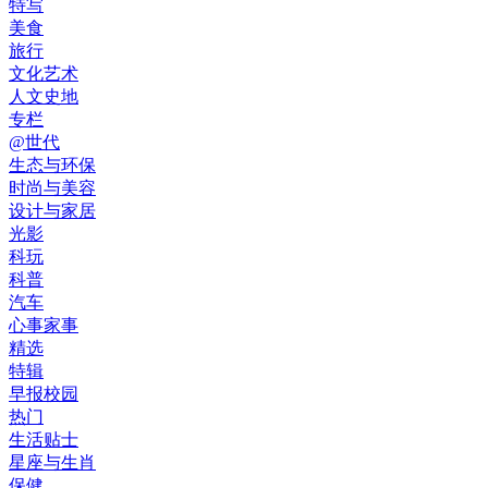
特写
美食
旅行
文化艺术
人文史地
专栏
@世代
生态与环保
时尚与美容
设计与家居
光影
科玩
科普
汽车
心事家事
精选
特辑
早报校园
热门
生活贴士
星座与生肖
保健