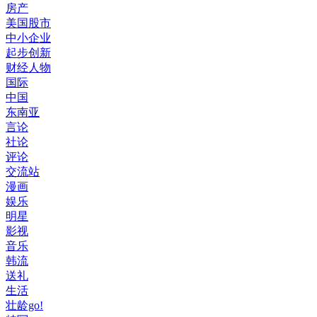
房产
美国股市
中小企业
起步创新
财经人物
国际
中国
东南亚
言论
社论
评论
交流站
漫画
娱乐
明星
影视
音乐
韩流
送礼
生活
壮龄go!